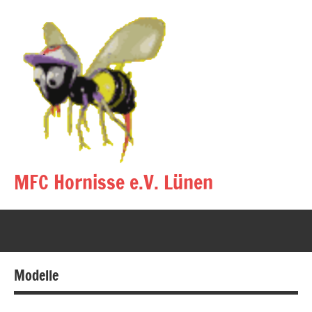
Zum
Inhalt
springen
MFC Hornisse e.V. Lünen
Eine
andere
WordPress-
Site.
Modelle