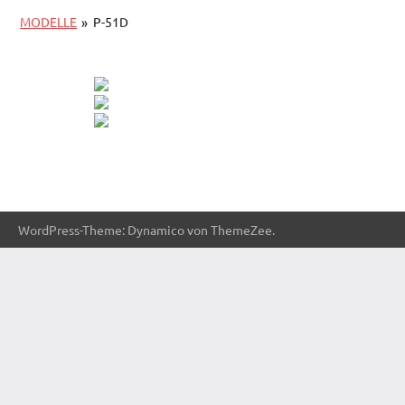
MODELLE
»
P-51D
WordPress-Theme: Dynamico von ThemeZee.