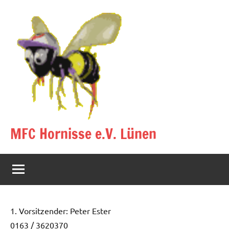
Zum
Inhalt
springen
MFC Hornisse e.V. Lünen
Eine
andere
WordPress-
Site.
1. Vorsitzender: Peter Ester
0163 / 3620370