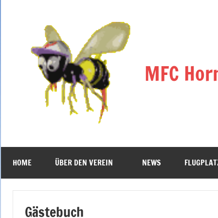
Zum
Inhalt
springen
MFC Horn
Eine
andere
WordPress-
Site.
HOME
ÜBER DEN VEREIN
NEWS
FLUGPLAT
Gästebuch