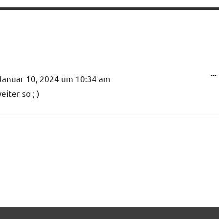
...
anuar 10, 2024
um
10:34 am
iter so ; )