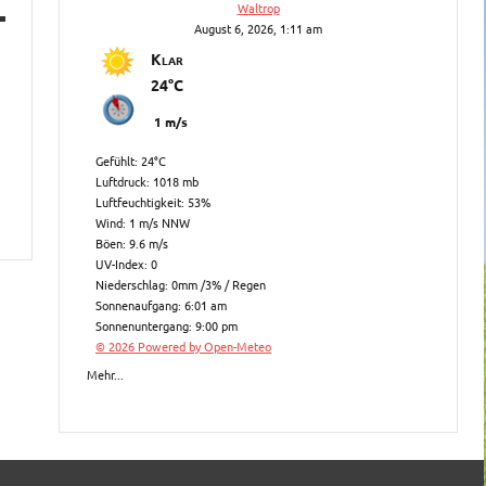
Waltrop
August 6, 2026, 1:11 am
Klar
24°C
1 m/s
Diese
Gefühlt: 24°C
Luftdruck: 1018 mb
Metabox
Luftfeuchtigkeit: 53%
ein-/ausblenden.
Wind: 1 m/s NNW
Böen: 9.6 m/s
UV-Index: 0
Niederschlag:
0mm
/
3%
/
Regen
Sonnenaufgang: 6:01 am
Sonnenuntergang: 9:00 pm
© 2026 Powered by Open-Meteo
Mehr...